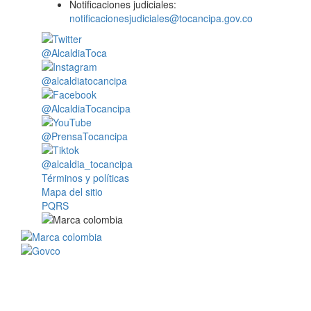
Notificaciones judiciales:
notificacionesjudiciales@tocancipa.gov.co
@AlcaldiaToca
@alcaldiatocancipa
@AlcaldiaTocancipa
@PrensaTocancipa
@alcaldia_tocancipa
Términos y políticas
Mapa del sitio
PQRS