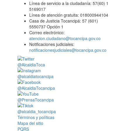
Línea de servicio a la ciudadanía: 57(60) 1
5169017
Línea de atención gratuita: 018000944104
Casa de Justicia Tocancipá: 57 (601)
5550737 Opción 1
Correo electrónico:
atencion.ciudadano@tocancipa.gov.co
Notificaciones judiciales:
notificacionesjudiciales@tocancipa.gov.co
@AlcaldiaToca
@alcaldiatocancipa
@AlcaldiaTocancipa
@PrensaTocancipa
@alcaldia_tocancipa
Términos y políticas
Mapa del sitio
PQRS