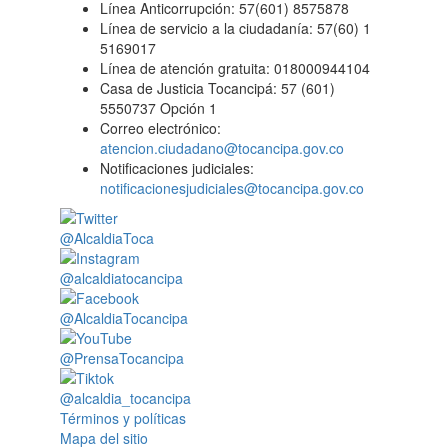
Línea Anticorrupción: 57(601) 8575878
Línea de servicio a la ciudadanía: 57(60) 1
5169017
Línea de atención gratuita: 018000944104
Casa de Justicia Tocancipá: 57 (601)
5550737 Opción 1
Correo electrónico:
atencion.ciudadano@tocancipa.gov.co
Notificaciones judiciales:
notificacionesjudiciales@tocancipa.gov.co
@AlcaldiaToca
@alcaldiatocancipa
@AlcaldiaTocancipa
@PrensaTocancipa
@alcaldia_tocancipa
Términos y políticas
Mapa del sitio