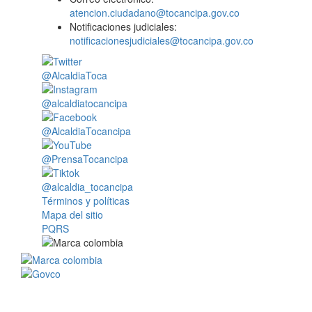
atencion.ciudadano@tocancipa.gov.co
Notificaciones judiciales:
notificacionesjudiciales@tocancipa.gov.co
@AlcaldiaToca
@alcaldiatocancipa
@AlcaldiaTocancipa
@PrensaTocancipa
@alcaldia_tocancipa
Términos y políticas
Mapa del sitio
PQRS