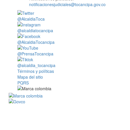
notificacionesjudiciales@tocancipa.gov.co
@AlcaldiaToca
@alcaldiatocancipa
@AlcaldiaTocancipa
@PrensaTocancipa
@alcaldia_tocancipa
Términos y políticas
Mapa del sitio
PQRS