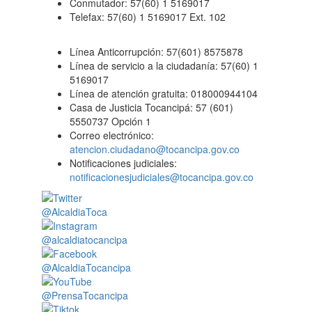
Conmutador: 57(60) 1 5169017
Telefax: 57(60) 1 5169017 Ext. 102
Línea Anticorrupción: 57(601) 8575878
Línea de servicio a la ciudadanía: 57(60) 1
5169017
Línea de atención gratuita: 018000944104
Casa de Justicia Tocancipá: 57 (601)
5550737 Opción 1
Correo electrónico:
atencion.ciudadano@tocancipa.gov.co
Notificaciones judiciales:
notificacionesjudiciales@tocancipa.gov.co
@AlcaldiaToca
@alcaldiatocancipa
@AlcaldiaTocancipa
@PrensaTocancipa