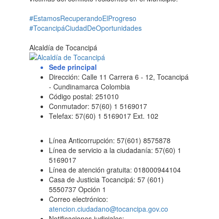
#EstamosRecuperandoElProgreso
#TocancipáCiudadDeOportunidades
Alcaldía de Tocancipá
Sede principal
Dirección: Calle 11 Carrera 6 - 12, Tocancipá
- Cundinamarca Colombia
Código postal: 251010
Conmutador: 57(60) 1 5169017
Telefax: 57(60) 1 5169017 Ext. 102
Línea Anticorrupción: 57(601) 8575878
Línea de servicio a la ciudadanía: 57(60) 1
5169017
Línea de atención gratuita: 018000944104
Casa de Justicia Tocancipá: 57 (601)
5550737 Opción 1
Correo electrónico:
atencion.ciudadano@tocancipa.gov.co
Notificaciones judiciales: