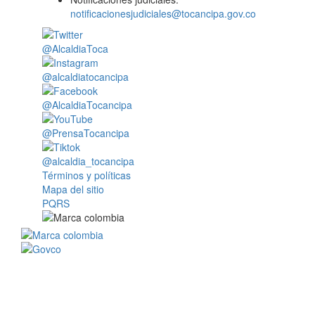
notificacionesjudiciales@tocancipa.gov.co
@AlcaldiaToca
@alcaldiatocancipa
@AlcaldiaTocancipa
@PrensaTocancipa
@alcaldia_tocancipa
Términos y políticas
Mapa del sitio
PQRS