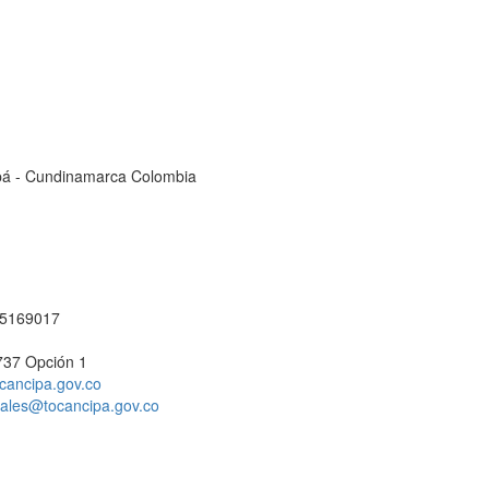
cipá - Cundinamarca Colombia
1 5169017
737 Opción 1
cancipa.gov.co
ciales@tocancipa.gov.co