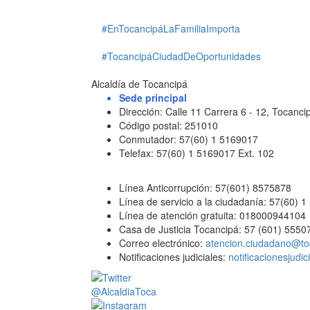
#EnTocancipáLaFamiliaImporta
#TocancipáCiudadDeOportunidades
Alcaldía de Tocancipá
Sede principal
Dirección: Calle 11 Carrera 6 - 12, Tocan
Código postal: 251010
Conmutador: 57(60) 1 5169017
Telefax: 57(60) 1 5169017 Ext. 102
Línea Anticorrupción: 57(601) 8575878
Línea de servicio a la ciudadanía: 57(60) 
Línea de atención gratuita: 018000944104
Casa de Justicia Tocancipá: 57 (601) 5550
Correo electrónico:
atencion.ciudadano@to
Notificaciones judiciales:
notificacionesjudi
@AlcaldiaToca