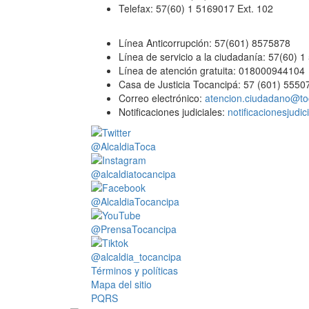
Telefax: 57(60) 1 5169017 Ext. 102
Línea Anticorrupción: 57(601) 8575878
Línea de servicio a la ciudadanía: 57(60) 
Línea de atención gratuita: 018000944104
Casa de Justicia Tocancipá: 57 (601) 5550
Correo electrónico:
atencion.ciudadano@to
Notificaciones judiciales:
notificacionesjudi
@AlcaldiaToca
@alcaldiatocancipa
@AlcaldiaTocancipa
@PrensaTocancipa
@alcaldia_tocancipa
Términos y políticas
Mapa del sitio
PQRS