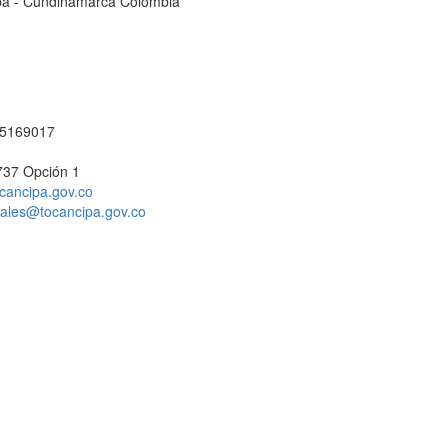
cipá - Cundinamarca Colombia
1 5169017
737 Opción 1
cancipa.gov.co
ciales@tocancipa.gov.co