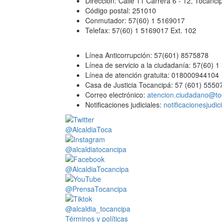
Dirección: Calle 11 Carrera 6 - 12, Tocan
Código postal: 251010
Conmutador: 57(60) 1 5169017
Telefax: 57(60) 1 5169017 Ext. 102
Línea Anticorrupción: 57(601) 8575878
Línea de servicio a la ciudadanía: 57(60) 
Línea de atención gratuita: 018000944104
Casa de Justicia Tocancipá: 57 (601) 5550
Correo electrónico:
atencion.ciudadano@to
Notificaciones judiciales:
notificacionesjudi
@AlcaldiaToca
@alcaldiatocancipa
@AlcaldiaTocancipa
@PrensaTocancipa
@alcaldia_tocancipa
Términos y políticas