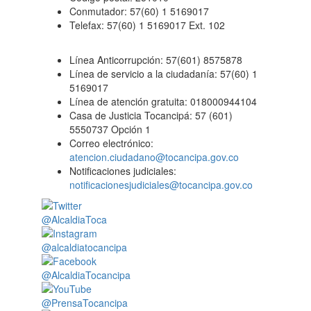
Conmutador: 57(60) 1 5169017
Telefax: 57(60) 1 5169017 Ext. 102
Línea Anticorrupción: 57(601) 8575878
Línea de servicio a la ciudadanía: 57(60) 1
5169017
Línea de atención gratuita: 018000944104
Casa de Justicia Tocancipá: 57 (601)
5550737 Opción 1
Correo electrónico:
atencion.ciudadano@tocancipa.gov.co
Notificaciones judiciales:
notificacionesjudiciales@tocancipa.gov.co
@AlcaldiaToca
@alcaldiatocancipa
@AlcaldiaTocancipa
@PrensaTocancipa