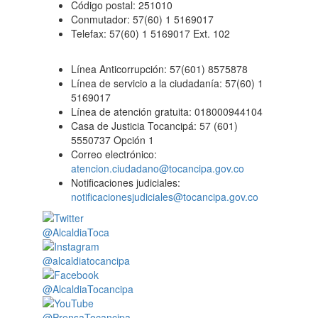
Código postal: 251010
Conmutador: 57(60) 1 5169017
Telefax: 57(60) 1 5169017 Ext. 102
Línea Anticorrupción: 57(601) 8575878
Línea de servicio a la ciudadanía: 57(60) 1
5169017
Línea de atención gratuita: 018000944104
Casa de Justicia Tocancipá: 57 (601)
5550737 Opción 1
Correo electrónico:
atencion.ciudadano@tocancipa.gov.co
Notificaciones judiciales:
notificacionesjudiciales@tocancipa.gov.co
@AlcaldiaToca
@alcaldiatocancipa
@AlcaldiaTocancipa
@PrensaTocancipa