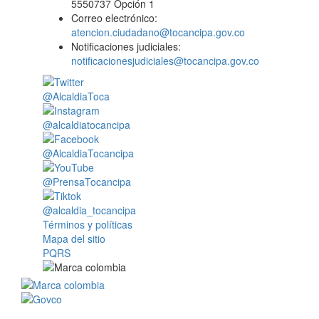
5550737 Opción 1
Correo electrónico:
atencion.ciudadano@tocancipa.gov.co
Notificaciones judiciales:
notificacionesjudiciales@tocancipa.gov.co
@AlcaldiaToca
@alcaldiatocancipa
@AlcaldiaTocancipa
@PrensaTocancipa
@alcaldia_tocancipa
Términos y políticas
Mapa del sitio
PQRS