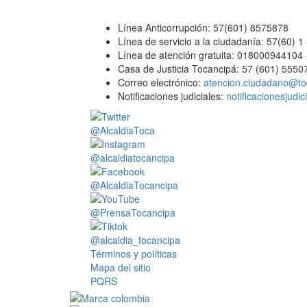
Línea Anticorrupción: 57(601) 8575878
Línea de servicio a la ciudadanía: 57(60) 
Línea de atención gratuita: 018000944104
Casa de Justicia Tocancipá: 57 (601) 5550
Correo electrónico:
atencion.ciudadano@to
Notificaciones judiciales:
notificacionesjudi
@AlcaldiaToca
@alcaldiatocancipa
@AlcaldiaTocancipa
@PrensaTocancipa
@alcaldia_tocancipa
Términos y políticas
Mapa del sitio
PQRS