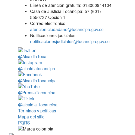
Línea de atención gratuita: 018000944104
Casa de Justicia Tocancipá: 57 (601)
5550737 Opción 1
Correo electrónico:
atencion.ciudadano@tocancipa.gov.co
Notificaciones judiciales:
notificacionesjudiciales@tocancipa.gov.co
@AlcaldiaToca
@alcaldiatocancipa
@AlcaldiaTocancipa
@PrensaTocancipa
@alcaldia_tocancipa
Términos y políticas
Mapa del sitio
PQRS