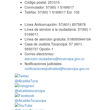
Código postal: 251010
Conmutador: 57(60) 1 5169017
Telefax: 57(60) 1 5169017 Ext. 102
Línea Anticorrupción: 57(601) 8575878
Línea de servicio a la ciudadanía: 57(60) 1
5169017
Línea de atención gratuita: 018000944104
Casa de Justicia Tocancipá: 57 (601)
5550737 Opción 1
Correo electrónico:
atencion.ciudadano@tocancipa.gov.co
Notificaciones judiciales:
notificacionesjudiciales@tocancipa.gov.co
@AlcaldiaToca
@alcaldiatocancipa
@AlcaldiaTocancipa