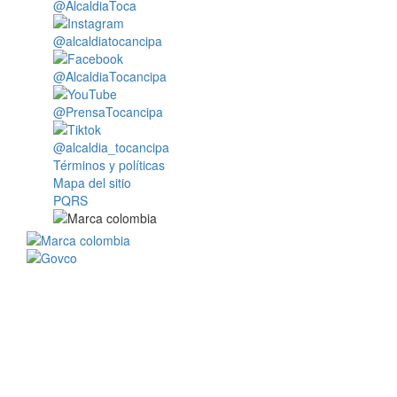
@AlcaldiaToca
@alcaldiatocancipa
@AlcaldiaTocancipa
@PrensaTocancipa
@alcaldia_tocancipa
Términos y políticas
Mapa del sitio
PQRS