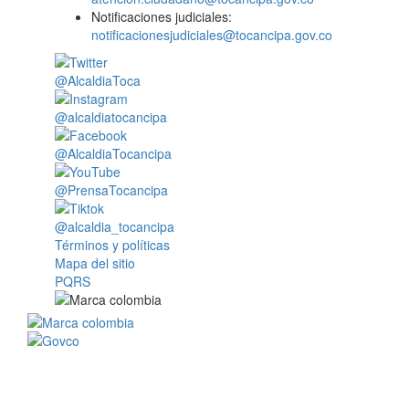
Notificaciones judiciales:
notificacionesjudiciales@tocancipa.gov.co
@AlcaldiaToca
@alcaldiatocancipa
@AlcaldiaTocancipa
@PrensaTocancipa
@alcaldia_tocancipa
Términos y políticas
Mapa del sitio
PQRS