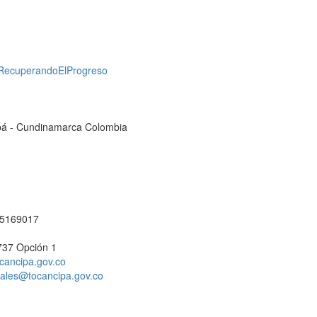
RecuperandoElProgreso
cipá - Cundinamarca Colombia
1 5169017
737 Opción 1
cancipa.gov.co
ciales@tocancipa.gov.co