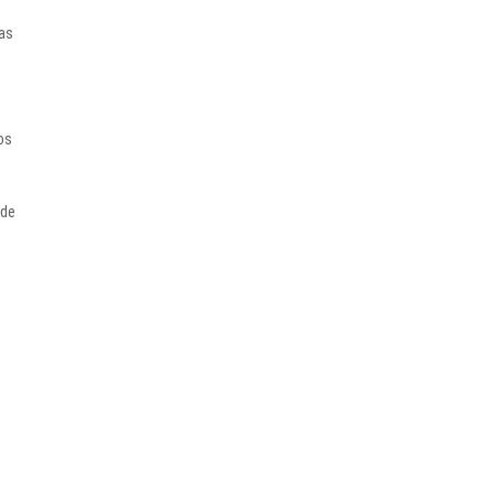
das
os
 de