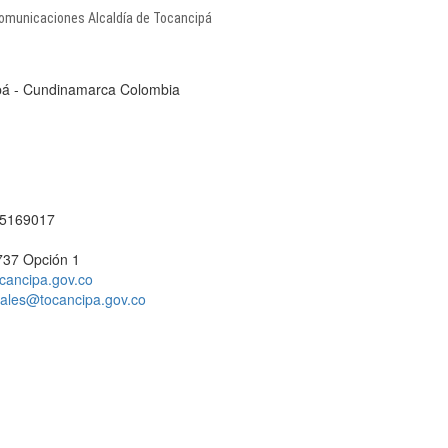
 Comunicaciones Alcaldía de Tocancipá
cipá - Cundinamarca Colombia
1 5169017
737 Opción 1
cancipa.gov.co
ciales@tocancipa.gov.co