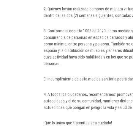
2. Quienes hayan realizado compras de manera virtual
dentro de las dos (2) semanas siguientes, contadas a 
3. Conforme al decreto 1003 de 2020, como medida sa
concurrencia de personas en espacios cerrados y abi
como mínimo, entre persona y persona. También se co
espacio y la distribución de muebles y enseres dific
cuya actividad haya sido habilitada y en los que se 
personas.
El incumplimiento de esta medida sanitaria podrá dar
4. A todos los ciudadanos, recomendamos: promover la 
autocuidado y el de su comunidad, mantener distancia
actuaciones que pongan en peligro la vida y salud de
¡Que lo único que trasmitas sea cuidado!