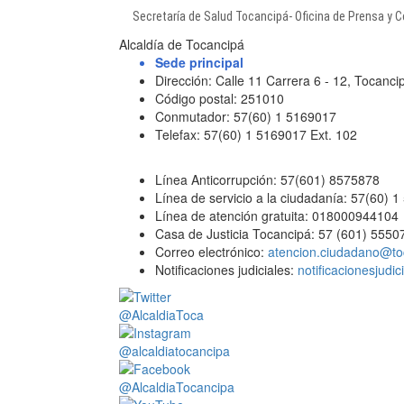
​Secretaría de Salud Tocancipá- Oficina de Prensa y
Alcaldía de Tocancipá
Sede principal
Dirección: Calle 11 Carrera 6 - 12, Tocan
Código postal: 251010
Conmutador: 57(60) 1 5169017
Telefax: 57(60) 1 5169017 Ext. 102
Línea Anticorrupción: 57(601) 8575878
Línea de servicio a la ciudadanía: 57(60) 
Línea de atención gratuita: 018000944104
Casa de Justicia Tocancipá: 57 (601) 5550
Correo electrónico:
atencion.ciudadano@to
Notificaciones judiciales:
notificacionesjudi
@AlcaldiaToca
@alcaldiatocancipa
@AlcaldiaTocancipa