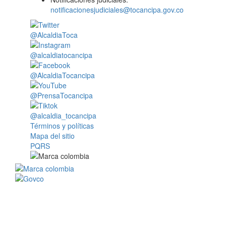
notificacionesjudiciales@tocancipa.gov.co
@AlcaldiaToca
@alcaldiatocancipa
@AlcaldiaTocancipa
@PrensaTocancipa
@alcaldia_tocancipa
Términos y políticas
Mapa del sitio
PQRS