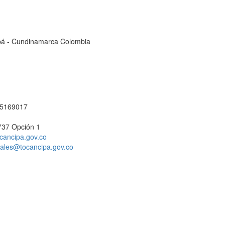
cipá - Cundinamarca Colombia
1 5169017
737 Opción 1
cancipa.gov.co
ciales@tocancipa.gov.co