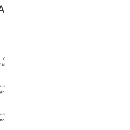
A
s y
nal
las
ar,
pas
omo