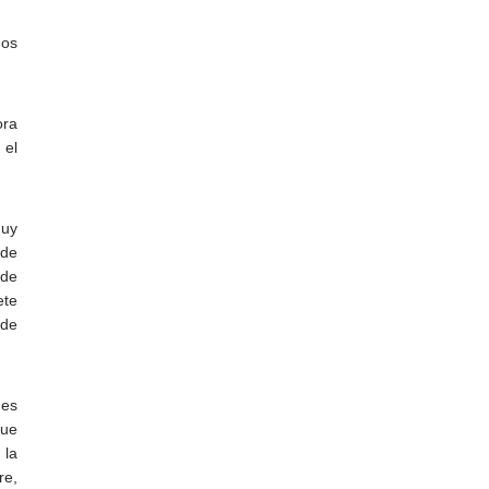
dos
ora
 el
muy
 de
 de
ete
 de
nes
que
 la
re,