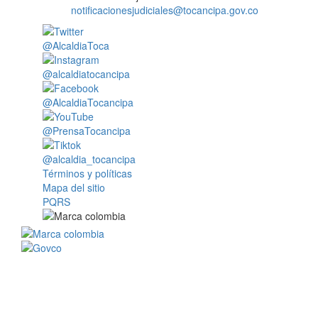
notificacionesjudiciales@tocancipa.gov.co
@AlcaldiaToca
@alcaldiatocancipa
@AlcaldiaTocancipa
@PrensaTocancipa
@alcaldia_tocancipa
Términos y políticas
Mapa del sitio
PQRS