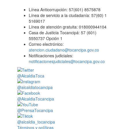
Línea Anticorrupción: 57(601) 8575878
Línea de servicio a la ciudadanía: 57(60) 1
5169017
Línea de atención gratuita: 018000944104
Casa de Justicia Tocancipá: 57 (601)
5550737 Opción 1
Correo electrónico:
atencion.ciudadano@tocancipa.gov.co
Notificaciones judiciales:
notificacionesjudiciales@tocancipa.gov.co
@AlcaldiaToca
@alcaldiatocancipa
@AlcaldiaTocancipa
@PrensaTocancipa
@alcaldia_tocancipa
Términos y políticas