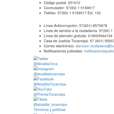
Código postal: 251010
Conmutador: 57(60) 1 5169017
Telefax: 57(60) 1 5169017 Ext. 102
Línea Anticorrupción: 57(601) 8575878
Línea de servicio a la ciudadanía: 57(60) 
Línea de atención gratuita: 018000944104
Casa de Justicia Tocancipá: 57 (601) 5550
Correo electrónico:
atencion.ciudadano@to
Notificaciones judiciales:
notificacionesjudi
@AlcaldiaToca
@alcaldiatocancipa
@AlcaldiaTocancipa
@PrensaTocancipa
@alcaldia_tocancipa
Términos y políticas