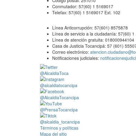
Código postal: 251010
Conmutador: 57(60) 1 5169017
Telefax: 57(60) 1 5169017 Ext. 102
Línea Anticorrupción: 57(601) 8575878
Línea de servicio a la ciudadanía: 57(60) 
Línea de atención gratuita: 018000944104
Casa de Justicia Tocancipá: 57 (601) 5550
Correo electrónico:
atencion.ciudadano@to
Notificaciones judiciales:
notificacionesjudi
@AlcaldiaToca
@alcaldiatocancipa
@AlcaldiaTocancipa
@PrensaTocancipa
@alcaldia_tocancipa
Términos y políticas
Mapa del sitio