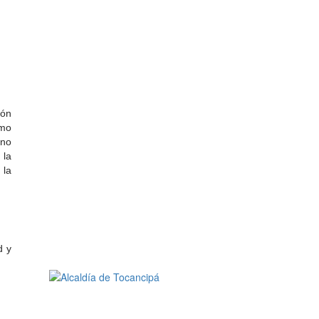
ión
omo
rno
 la
 la
d y