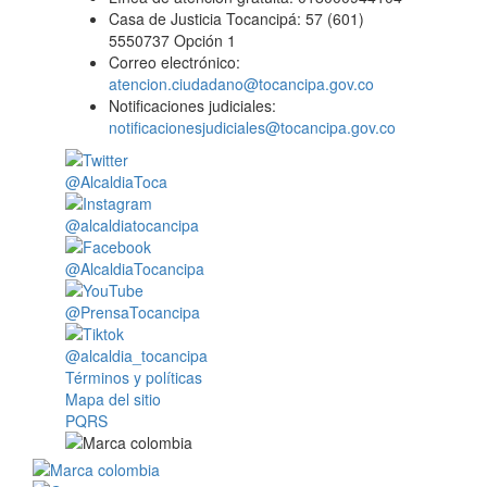
Casa de Justicia Tocancipá: 57 (601)
5550737 Opción 1
Correo electrónico:
atencion.ciudadano@tocancipa.gov.co
Notificaciones judiciales:
notificacionesjudiciales@tocancipa.gov.co
@AlcaldiaToca
@alcaldiatocancipa
@AlcaldiaTocancipa
@PrensaTocancipa
@alcaldia_tocancipa
Términos y políticas
Mapa del sitio
PQRS