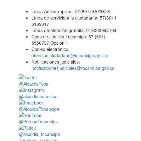
Línea Anticorrupción: 57(601) 8575878
Línea de servicio a la ciudadanía: 57(60) 1
5169017
Línea de atención gratuita: 018000944104
Casa de Justicia Tocancipá: 57 (601)
5550737 Opción 1
Correo electrónico:
atencion.ciudadano@tocancipa.gov.co
Notificaciones judiciales:
notificacionesjudiciales@tocancipa.gov.co
@AlcaldiaToca
@alcaldiatocancipa
@AlcaldiaTocancipa
@PrensaTocancipa
@alcaldia_tocancipa
Términos y políticas