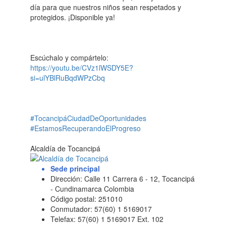
día para que nuestros niños sean respetados y
protegidos. ¡Disponible ya!
Escúchalo y compártelo:
https://youtu.be/CVz1lWSDY5E?
si=ulYBlRuBqdWPzCbq
#TocancipáCiudadDeOportunidades
#EstamosRecuperandoElProgreso
Alcaldía de Tocancipá
Sede principal
Dirección: Calle 11 Carrera 6 - 12, Tocancipá
- Cundinamarca Colombia
Código postal: 251010
Conmutador: 57(60) 1 5169017
Telefax: 57(60) 1 5169017 Ext. 102