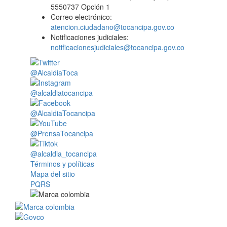
5550737 Opción 1
Correo electrónico:
atencion.ciudadano@tocancipa.gov.co
Notificaciones judiciales:
notificacionesjudiciales@tocancipa.gov.co
@AlcaldiaToca
@alcaldiatocancipa
@AlcaldiaTocancipa
@PrensaTocancipa
@alcaldia_tocancipa
Términos y políticas
Mapa del sitio
PQRS