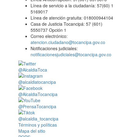
Línea de servicio a la ciudadanía: 57(60) 1
5169017
Línea de atención gratuita: 018000944104
Casa de Justicia Tocancipá: 57 (601)
5550737 Opción 1
Correo electrónico:
atencion.ciudadano@tocancipa.gov.co
Notificaciones judiciales:
notificacionesjudiciales@tocancipa.gov.co
@AlcaldiaToca
@alcaldiatocancipa
@AlcaldiaTocancipa
@PrensaTocancipa
@alcaldia_tocancipa
Términos y políticas
Mapa del sitio