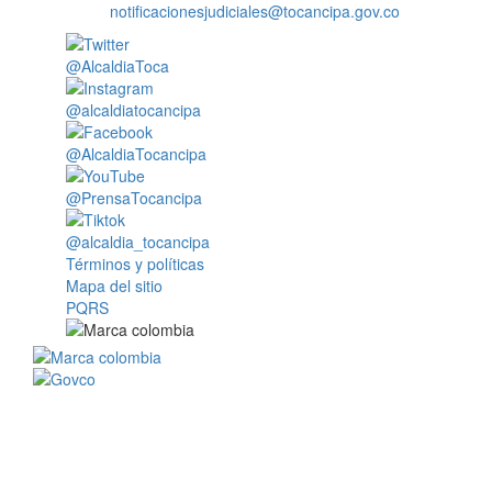
notificacionesjudiciales@tocancipa.gov.co
@AlcaldiaToca
@alcaldiatocancipa
@AlcaldiaTocancipa
@PrensaTocancipa
@alcaldia_tocancipa
Términos y políticas
Mapa del sitio
PQRS