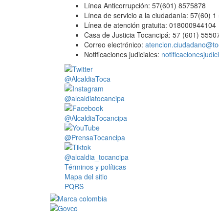
Línea Anticorrupción: 57(601) 8575878
Línea de servicio a la ciudadanía: 57(60) 
Línea de atención gratuita: 018000944104
Casa de Justicia Tocancipá: 57 (601) 5550
Correo electrónico:
atencion.ciudadano@to
Notificaciones judiciales:
notificacionesjudi
@AlcaldiaToca
@alcaldiatocancipa
@AlcaldiaTocancipa
@PrensaTocancipa
@alcaldia_tocancipa
Términos y políticas
Mapa del sitio
PQRS