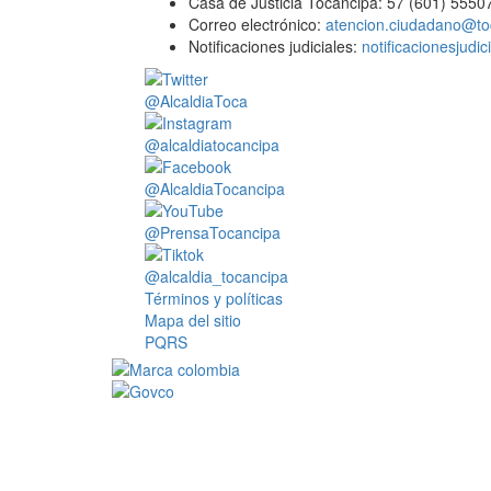
Casa de Justicia Tocancipá: 57 (601) 5550
Correo electrónico:
atencion.ciudadano@to
Notificaciones judiciales:
notificacionesjudi
@AlcaldiaToca
@alcaldiatocancipa
@AlcaldiaTocancipa
@PrensaTocancipa
@alcaldia_tocancipa
Términos y políticas
Mapa del sitio
PQRS