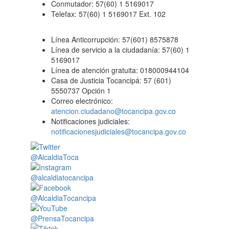
Conmutador: 57(60) 1 5169017
Telefax: 57(60) 1 5169017 Ext. 102
Línea Anticorrupción: 57(601) 8575878
Línea de servicio a la ciudadanía: 57(60) 1
5169017
Línea de atención gratuita: 018000944104
Casa de Justicia Tocancipá: 57 (601)
5550737 Opción 1
Correo electrónico:
atencion.ciudadano@tocancipa.gov.co
Notificaciones judiciales:
notificacionesjudiciales@tocancipa.gov.co
@AlcaldiaToca
@alcaldiatocancipa
@AlcaldiaTocancipa
@PrensaTocancipa