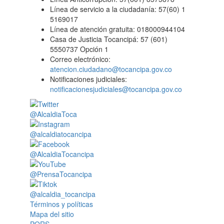
Línea de servicio a la ciudadanía: 57(60) 1
5169017
Línea de atención gratuita: 018000944104
Casa de Justicia Tocancipá: 57 (601)
5550737 Opción 1
Correo electrónico:
atencion.ciudadano@tocancipa.gov.co
Notificaciones judiciales:
notificacionesjudiciales@tocancipa.gov.co
@AlcaldiaToca
@alcaldiatocancipa
@AlcaldiaTocancipa
@PrensaTocancipa
@alcaldia_tocancipa
Términos y políticas
Mapa del sitio