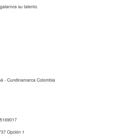
egalarnos su talento.
cipá - Cundinamarca Colombia
1 5169017
737 Opción 1