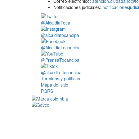
Correo electrónico:
atencion.ciudadano@to
Notificaciones judiciales:
notificacionesjudi
@AlcaldiaToca
@alcaldiatocancipa
@AlcaldiaTocancipa
@PrensaTocancipa
@alcaldia_tocancipa
Términos y políticas
Mapa del sitio
PQRS