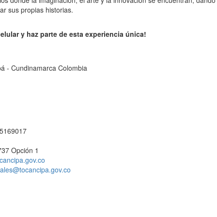
ios donde la imaginación, el arte y la innovación se encuentran, dando
ar sus propias historias.
celular y haz parte de esta experiencia única!
cipá - Cundinamarca Colombia
1 5169017
737 Opción 1
cancipa.gov.co
ciales@tocancipa.gov.co