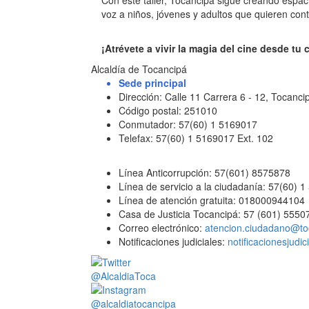
Con este taller, Tocancipá sigue creando espac
voz a niños, jóvenes y adultos que quieren cont
¡Atrévete a vivir la magia del cine desde tu 
Alcaldía de Tocancipá
Sede principal
Dirección: Calle 11 Carrera 6 - 12, Tocan
Código postal: 251010
Conmutador: 57(60) 1 5169017
Telefax: 57(60) 1 5169017 Ext. 102
Línea Anticorrupción: 57(601) 8575878
Línea de servicio a la ciudadanía: 57(60) 
Línea de atención gratuita: 018000944104
Casa de Justicia Tocancipá: 57 (601) 5550
Correo electrónico:
atencion.ciudadano@to
Notificaciones judiciales:
notificacionesjudi
@AlcaldiaToca
@alcaldiatocancipa