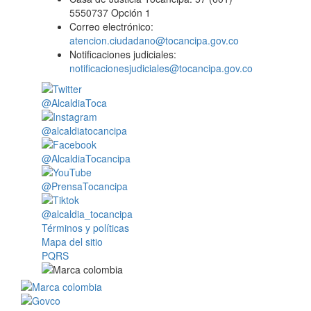
5550737 Opción 1
Correo electrónico:
atencion.ciudadano@tocancipa.gov.co
Notificaciones judiciales:
notificacionesjudiciales@tocancipa.gov.co
@AlcaldiaToca
@alcaldiatocancipa
@AlcaldiaTocancipa
@PrensaTocancipa
@alcaldia_tocancipa
Términos y políticas
Mapa del sitio
PQRS