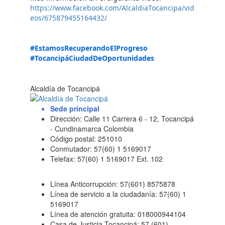
https://www.facebook.com/AlcaldiaTocancipa/vid
eos/675879455164432/
#EstamosRecuperandoElProgreso
#TocancipáCiudadDeOportunidades
Alcaldía de Tocancipá
Sede principal
Dirección: Calle 11 Carrera 6 - 12, Tocancipá
- Cundinamarca Colombia
Código postal: 251010
Conmutador: 57(60) 1 5169017
Telefax: 57(60) 1 5169017 Ext. 102
Línea Anticorrupción: 57(601) 8575878
Línea de servicio a la ciudadanía: 57(60) 1
5169017
Línea de atención gratuita: 018000944104
Casa de Justicia Tocancipá: 57 (601)