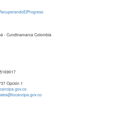
RecuperandoElProgreso
cipá - Cundinamarca Colombia
1 5169017
737 Opción 1
cancipa.gov.co
ciales@tocancipa.gov.co