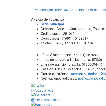
#TocancipáCiudadDeOportunidades
#Estamos
Alcaldía de Tocancipá
Sede principal
Dirección: Calle 11 Carrera 6 - 12, Tocan
Código postal: 251010
Conmutador: 57(60) 1 5169017
Telefax: 57(60) 1 5169017 Ext. 102
Línea Anticorrupción: 57(601) 8575878
Línea de servicio a la ciudadanía: 57(60) 
Línea de atención gratuita: 018000944104
Casa de Justicia Tocancipá: 57 (601) 5550
Correo electrónico:
atencion.ciudadano@to
Notificaciones judiciales:
notificacionesjudi
@AlcaldiaToca
@alcaldiatocancipa