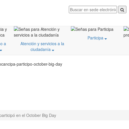
Participa
o a
Atención y servicios a la
ciudadanía
ocancipa-participo-october-big-day
participó en el October Big Day