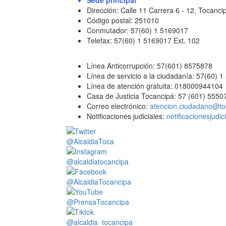
Sede principal
Dirección: Calle 11 Carrera 6 - 12, Tocan
Código postal: 251010
Conmutador: 57(60) 1 5169017
Telefax: 57(60) 1 5169017 Ext. 102
Línea Anticorrupción: 57(601) 8575878
Línea de servicio a la ciudadanía: 57(60) 
Línea de atención gratuita: 018000944104
Casa de Justicia Tocancipá: 57 (601) 5550
Correo electrónico:
atencion.ciudadano@to
Notificaciones judiciales:
notificacionesjudi
@AlcaldiaToca
@alcaldiatocancipa
@AlcaldiaTocancipa
@PrensaTocancipa
@alcaldia_tocancipa