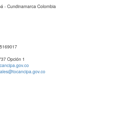
cipá - Cundinamarca Colombia
1 5169017
737 Opción 1
cancipa.gov.co
ciales@tocancipa.gov.co