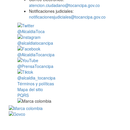
atencion.ciudadano@tocancipa.gov.co
Notificaciones judiciales:
notificacionesjudiciales@tocancipa.gov.co
@AlcaldiaToca
@alcaldiatocancipa
@AlcaldiaTocancipa
@PrensaTocancipa
@alcaldia_tocancipa
Términos y políticas
Mapa del sitio
PQRS