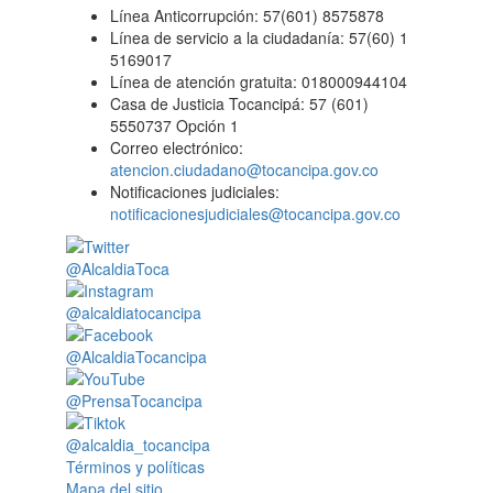
Línea Anticorrupción: 57(601) 8575878
Línea de servicio a la ciudadanía: 57(60) 1
5169017
Línea de atención gratuita: 018000944104
Casa de Justicia Tocancipá: 57 (601)
5550737 Opción 1
Correo electrónico:
atencion.ciudadano@tocancipa.gov.co
Notificaciones judiciales:
notificacionesjudiciales@tocancipa.gov.co
@AlcaldiaToca
@alcaldiatocancipa
@AlcaldiaTocancipa
@PrensaTocancipa
@alcaldia_tocancipa
Términos y políticas
Mapa del sitio