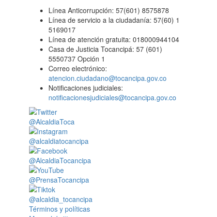
Línea Anticorrupción: 57(601) 8575878
Línea de servicio a la ciudadanía: 57(60) 1
5169017
Línea de atención gratuita: 018000944104
Casa de Justicia Tocancipá: 57 (601)
5550737 Opción 1
Correo electrónico:
atencion.ciudadano@tocancipa.gov.co
Notificaciones judiciales:
notificacionesjudiciales@tocancipa.gov.co
@AlcaldiaToca
@alcaldiatocancipa
@AlcaldiaTocancipa
@PrensaTocancipa
@alcaldia_tocancipa
Términos y políticas