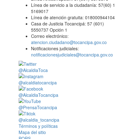
Línea de servicio a la ciudadanía: 57(60) 1
5169017
Línea de atención gratuita: 018000944104
Casa de Justicia Tocancipá: 57 (601)
5550737 Opción 1
Correo electrónico:
atencion.ciudadano@tocancipa.gov.co
Notificaciones judiciales:
notificacionesjudiciales@tocancipa.gov.co
@AlcaldiaToca
@alcaldiatocancipa
@AlcaldiaTocancipa
@PrensaTocancipa
@alcaldia_tocancipa
Términos y políticas
Mapa del sitio
PQRS