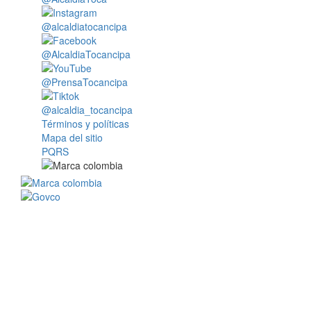
@alcaldiatocancipa
@AlcaldiaTocancipa
@PrensaTocancipa
@alcaldia_tocancipa
Términos y políticas
Mapa del sitio
PQRS