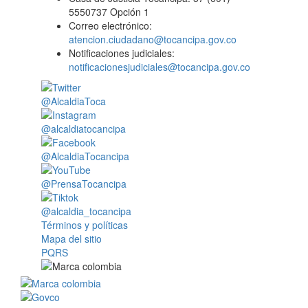
5550737 Opción 1
Correo electrónico:
atencion.ciudadano@tocancipa.gov.co
Notificaciones judiciales:
notificacionesjudiciales@tocancipa.gov.co
@AlcaldiaToca
@alcaldiatocancipa
@AlcaldiaTocancipa
@PrensaTocancipa
@alcaldia_tocancipa
Términos y políticas
Mapa del sitio
PQRS